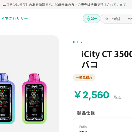
ニコチンは依存性のある物質です。20歳未満の方への販売は法律で禁止されています。
ッド
アクセサリー
20+
ICITY
iCity CT
バコ
一部品切れ
￥2,560
税込
製品仕様
Puffs