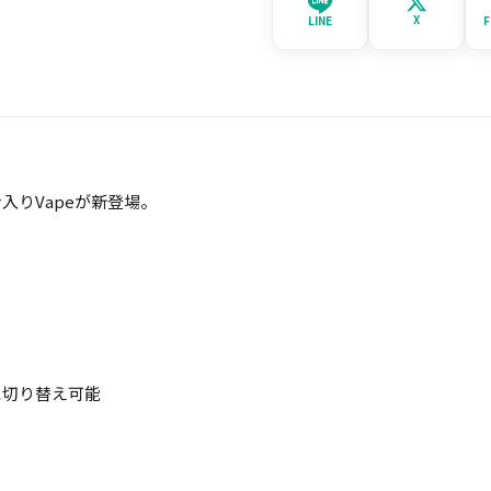
X
LINE
F
入りVapeが新登場。
に切り替え可能