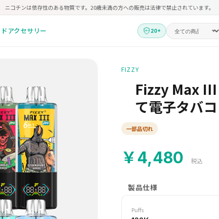
ニコチンは依存性のある物質です。20歳未満の方への販売は法律で禁止されています。
ッド
アクセサリー
20+
FIZZY
Fizzy Max
て電子タバコ
一部品切れ
￥4,480
税込
製品仕様
Puffs