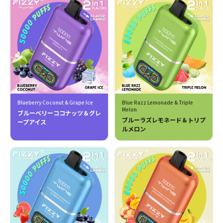
Blueberry Coconut & Grape Ice
Blue Razz Lemonade & Triple
Melon
ブルーベリーココナッツ＆グレ
ブルーラズレモネード＆トリプ
ープアイス
ルメロン