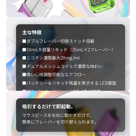
主な特徴
■ダブルフレーバー切替スイッチ搭載
■50mL大容量リキッド（25mL×2フレーバー）
■ニコチン濃度最大20mg/ml
■デュアルメッシュコイルで濃厚な味わい
■吸い心地調整可能なエアフロー
■バッテリー＆リキッド残量を表示する LED画面
■650mAhバッテリー ＋ USB-C急速充電
吸引するだけで即起動。
マウスピースを左右に動かすだけで、
簡単にフレーバーを切り替えられます。