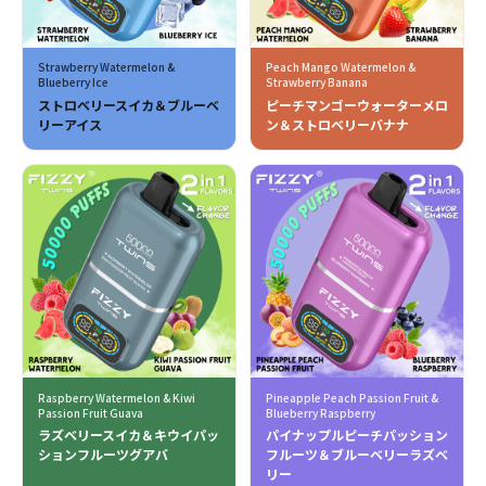
Strawberry Watermelon &
Peach Mango Watermelon &
Blueberry Ice
Strawberry Banana
ストロベリースイカ＆ブルーベ
ピーチマンゴーウォーターメロ
リーアイス
ン＆ストロベリーバナナ
Raspberry Watermelon & Kiwi
Pineapple Peach Passion Fruit &
Passion Fruit Guava
Blueberry Raspberry
ラズベリースイカ＆キウイパッ
パイナップルピーチパッション
ションフルーツグアバ
フルーツ＆ブルーベリーラズベ
リー