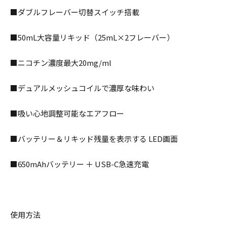
■ダブルフレーバー切替スイッチ搭載
■50mL大容量リキッド（25mL×2フレーバー）
■ニコチン濃度最大20mg/ml
■デュアルメッシュコイルで濃厚な味わい
■吸い心地調整可能なエアフロー
■バッテリー＆リキッド残量を表示する LED画面
■650mAhバッテリー ＋ USB-C急速充電
使用方法